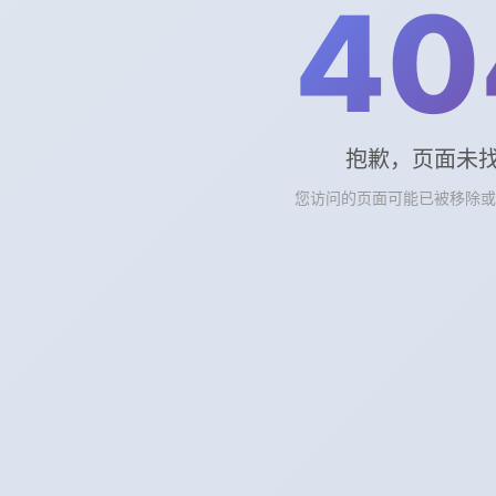
40
求医问药网
合水苹果网
深圳市龙泽保温耐火材料有限公司
云虹农业发展文山有限公司
抱歉，页面未
济南诚信耐火材料有限公司
您访问的页面可能已被移除或
梦马网络充电桩厂家
泊头市瀚海粮食机械设备
龙之传奇官方网站
昊龙房产
智能变焦镜
银发九九陪诊平台
养生学习网
泰安市梦春商贸有限公司