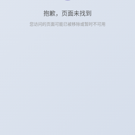
抱歉，页面未找到
您访问的页面可能已被移除或暂时不可用