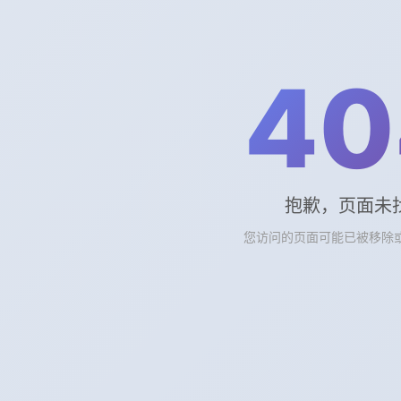
曲阳县艺神园林雕塑有限公司
龙之传奇官方网站
河南骏枫科技有限公司
40
泰安市梦春商贸有限公司
天津市河北区环宇养老院
深圳市诚福信真空科技有限公司
搜够网
抱歉，页面未
天成半导体
您访问的页面可能已被移除
雪毅网络科技展示网
阳妈妈餐厅
梦马网络充电桩厂家
莫斯科孕
梓涵恤开心成语
夏县魏巍铜工艺研究所