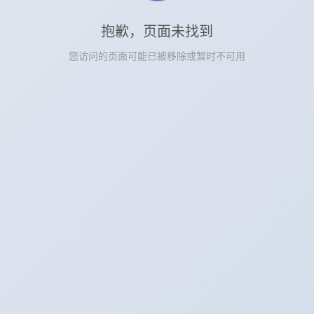
抱歉，页面未找到
您访问的页面可能已被移除或暂时不可用