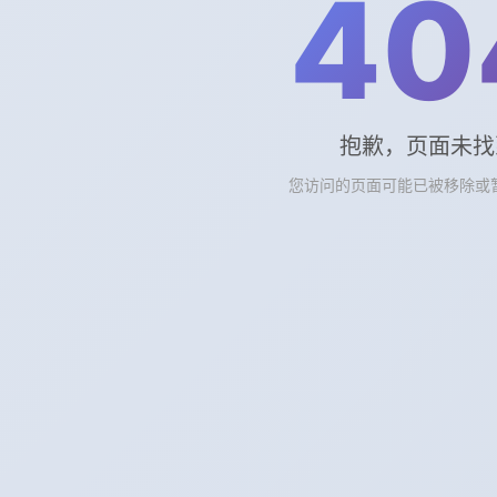
40
深圳市龙泽保温耐火材料有限公司
重庆天德信息技术有限公司
河南众聚达新型建材有限公司荥阳分公司
雪毅网络科技展示网
抱歉，页面未找
阳妈妈餐厅
您访问的页面可能已被移除或
求医问药网
天津市河北区环宇养老院
废品资源网
佛山市科创会计服务有限公司
神州健康美食网
搜够网
桂林真龙国际汽车博览园集团有限公司
梓涵恤开心成语
泊头市瀚海粮食机械设备