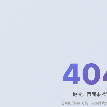
智能硬件
科技投融资
元宇宙AR
科技政策
航空航天科技
新能源科技
科技展会活动
40
科技企业排行
友情链接
求医问药网
曲阳县艺神园林雕塑有限公司
梦马网络充电桩厂家
抱歉，页面未找
嘉兴裕敏压缩机械科技有限公司
您访问的页面可能已被移除或