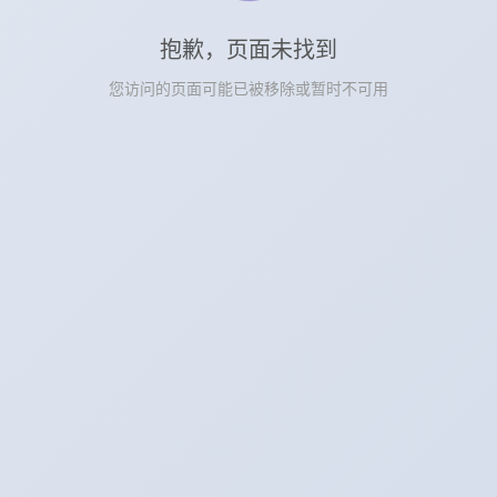
抱歉，页面未找到
您访问的页面可能已被移除或暂时不可用