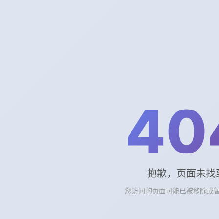
科技投融资
元宇宙AR
科技政策
航空航天科技
新能源科技
科技展会活动
40
科技企业排行
友情链接
燃气设备
昊龙房产
抱歉，页面未找
泰安市梦春商贸有限公司
您访问的页面可能已被移除或
求医问药网
济南诚信耐火材料有限公司