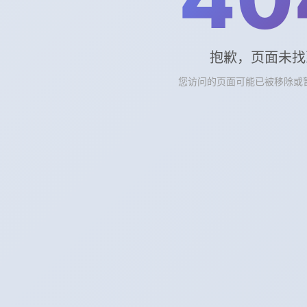
夏县魏巍铜工艺研究所
合水苹果网
抱歉，页面未找
莫斯科孕
您访问的页面可能已被移除或
废品资源网
长沙市岳麓区乐龙琴行
嘉兴裕敏压缩机械科技有限公司
银发九九陪诊平台
河南骏枫科技有限公司
天成半导体
济南诚信耐火材料有限公司
搜够网
金属材料网
梓涵恤开心成语