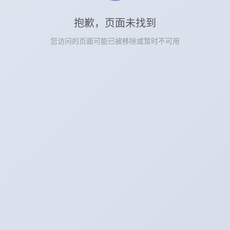
抱歉，页面未找到
您访问的页面可能已被移除或暂时不可用