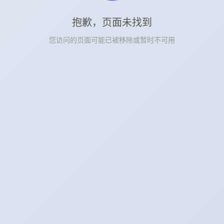
抱歉，页面未找到
您访问的页面可能已被移除或暂时不可用