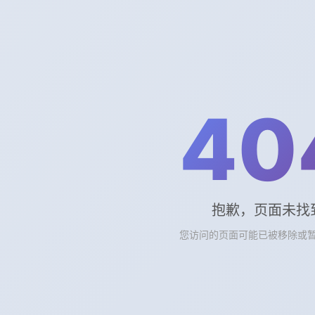
元宇宙AR
科技政策
航空航天科技
新能源科技
科技展会活动
40
科技企业排行
友情链接
云虹农业发展文山有限公司
Ai科普CC
抱歉，页面未找
乐清市瑞程电气有限公司
您访问的页面可能已被移除或
养生学习网
深圳市深控创自控科技有限公司
泊头市瀚海粮食机械设备
梦马网络充电桩厂家