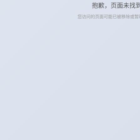
科技展会活动
抱歉，页面未找
科技企业排行
您访问的页面可能已被移除或暂
友情链接
搜够网
梦马网络充电桩厂家
天成半导体
深圳市诚福信真空科技有限公司
佛山市科创会计服务有限公司
刚速查
废品资源网
桂林真龙国际汽车博览园集团有限公司
昊龙房产
Ai科普CC
贵阳市花溪区焜瀚国学文武学校