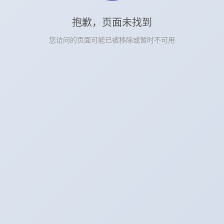
抱歉，页面未找到
您访问的页面可能已被移除或暂时不可用