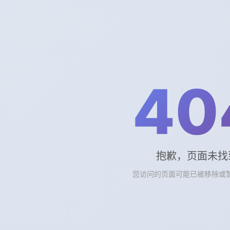
航空航天科技
新能源科技
科技展会活动
科技企业排行
友情链接
40
天成半导体
宜春仁德医院
燃气设备
梓涵恤开心成语
抱歉，页面未找
合水苹果网
您访问的页面可能已被移除或
莫斯科孕
曲阳县艺神园林雕塑有限公司
雪毅网络科技展示网